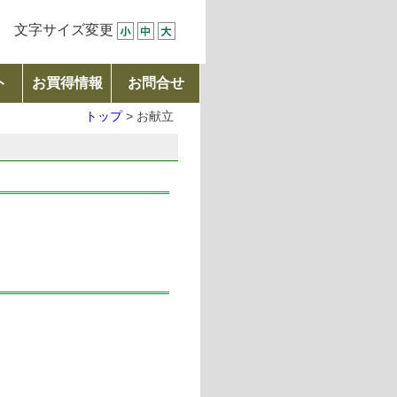
文字サイズ変更
ト
お買得情報
お問合せ
トップ
> お献立