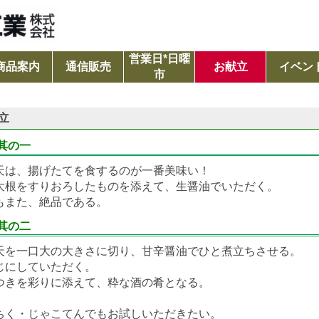
営業日*日曜
商品案内
通信販売
お献立
イベン
市
立
 其の一
天は、揚げたてを食するのが一番美味い！
大根をすりおろしたものを添えて、生醤油でいただく。
もまた、絶品である。
 其の二
天を一口大の大きさに切り、甘辛醤油でひと煮立ちさせる。
じにしていただく。
つきを彩りに添えて、粋な酒の肴となる。
ちく・じゃこてんでもお試しいただきたい。