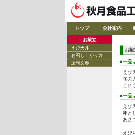
トップ
会社案内
お献立
えび天丼
お献
お召し上がり方
■一品
週刊文春
えび
旬の
これ
■一品
えび
卵と
あさ
えび